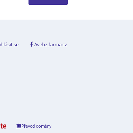
ihlásit se
/webzdarma.cz
Převod domény