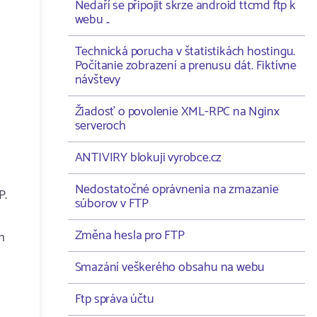
Nedaří se připojit skrze android ttcmd ftp k
webu ..
Technická porucha v štatistikách hostingu.
Počítanie zobrazení a prenusu dát. Fiktívne
návštevy
Žiadosť o povolenie XML-RPC na Nginx
serveroch
ANTIVIRY blokuji vyrobce.cz
Nedostatočné oprávnenia na zmazanie
P.
súborov v FTP
Změna hesla pro FTP
h
Smazání veškerého obsahu na webu
Ftp správa účtu