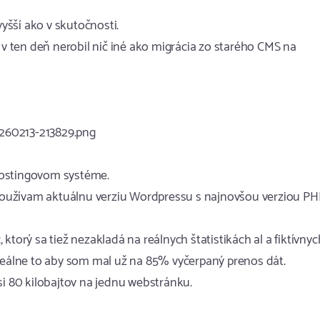
šší ako v skutočnosti.
 ten deň nerobil nič iné ako migrácia zo starého CMS na
260213-213829.png
 hostingovom systéme.
, používam aktuálnu verziu Wordpressu s najnovšou verziou PH
ktorý sa tiež nezakladá na reálnych štatistikách al a fiktívnyc
 reálne to aby som mal už na 85% vyčerpaný prenos dát.
si 80 kilobajtov na jednu webstránku.