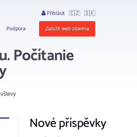
Přihlásit
🇨🇿
🇸🇰
Podpora
Založit web zdarma
u. Počítanie
vy
ávštevy
Nové příspěvky