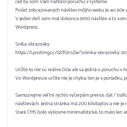
rád by som Vám nahlásil poruchu v systéme.
Počet zobrazovaných návštev môjho webu je asi 60x vy
V jeden deň som mal dokonca 9100 návštev a to som v
Wordpress.
Sníka obrazovky
https://i.postimg.cc/QCfQn1Zw/Snimka-obrazovky-20
Určite to nie sú reálne čísla ale sa jedná o poruchu v
Vo Wordpresse určite nie je chyba, ten je v poriadku
Samozrejme veľmi rýchlo vyčerpám prenos dát / trafic, 
návštevách. Jedna stránka má 200 kilobajtov a nie je
Staré CMS bolo výslovne minimalistické, to malo len a