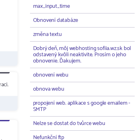
max_input_time
Obnovení databáze
změna textu
Dobrý deň, môj webhosting sofiia.wz.sk bol
odstavený kvôli neaktivite. Prosím o jeho
obnovenie. Ďakujem.
obnovení webu
aci.
obnova webu
propojení web. aplikace s google emailem -
SMTP
Nelze se dostat do tvůrce webu
Nefunkční ftp