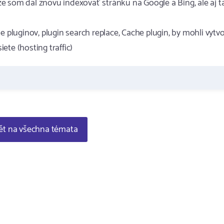
e som dal znovu indexovať stránku na Google a Bing, ale aj t
e pluginov, plugin search replace, Cache plugin, by mohli vytvo
te (hosting traffic)
t na všechna témata