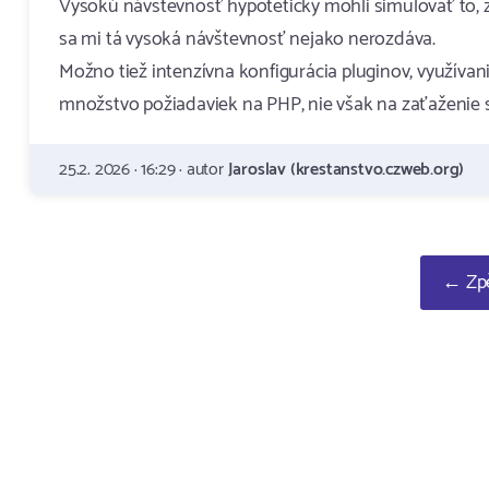
Vysokú návštevnosť hypoteticky mohli simulovať to, ž
sa mi tá vysoká návštevnosť nejako nerozdáva.
Možno tiež intenzívna konfigurácia pluginov, využívani
množstvo požiadaviek na PHP, nie však na zaťaženie sie
25.2. 2026 · 16:29 · autor
Jaroslav (krestanstvo.czweb.org)
← Zpě