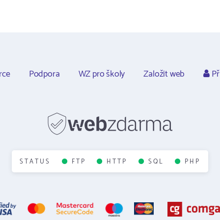
rce
Podpora
WZ pro školy
Založit web
Př
STATUS
FTP
HTTP
SQL
PHP