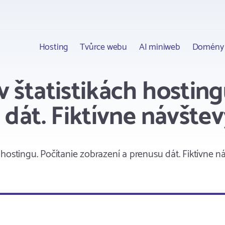
Hosting
Tvůrce webu
AI miniweb
Domény
 štatistikách hosting
 dát. Fiktívne návšte
hostingu. Počítanie zobrazení a prenusu dát. Fiktívne n