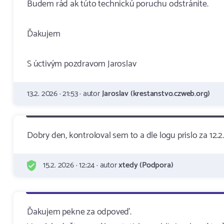
Budem rád ak túto technickú poruchu odstránite.
Ďakujem
S úctivým pozdravom Jaroslav
13.2. 2026 · 21:53 · autor
Jaroslav (krestanstvo.czweb.org)
Dobry den, kontroloval sem to a dle logu prislo za 12.
15.2. 2026 · 12:24 · autor
xtedy (Podpora)
Ďakujem pekne za odpoveď.