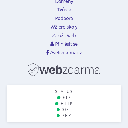
Domény
Tvůrce
Podpora
WZ pro školy
Založit web
Přihlásit se
/webzdarma.cz
STATUS
FTP
HTTP
SQL
PHP