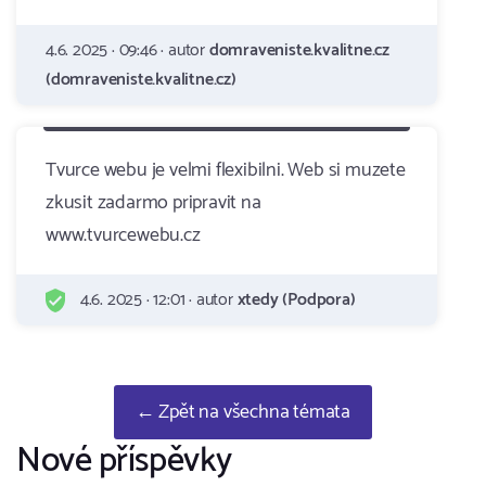
4.6. 2025 · 09:46 · autor
domraveniste.kvalitne.cz
(domraveniste.kvalitne.cz)
Tvurce webu je velmi flexibilni. Web si muzete
zkusit zadarmo pripravit na
www.tvurcewebu.cz
4.6. 2025 · 12:01 · autor
xtedy (Podpora)
← Zpět na všechna témata
Nové příspěvky