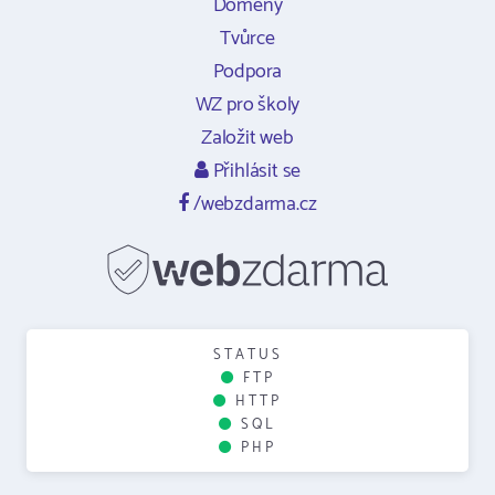
Domény
Tvůrce
Podpora
WZ pro školy
Založit web
Přihlásit se
/webzdarma.cz
STATUS
FTP
HTTP
SQL
PHP