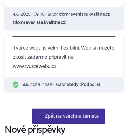
4.6. 2025 · 09:46 · autor
domraveniste.kvalitne.cz
(domraveniste.kvalitne.cz)
Tvurce webu je velmi flexibilni. Web si muzete
zkusit zadarmo pripravit na
www.tvurcewebu.cz
4.6. 2025 · 12:01 · autor
xtedy (Podpora)
← Zpět na všechna témata
Nové příspěvky