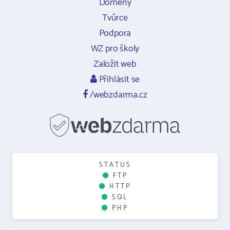
Domény
Tvůrce
Podpora
WZ pro školy
Založit web
Přihlásit se
/webzdarma.cz
STATUS
FTP
HTTP
SQL
PHP