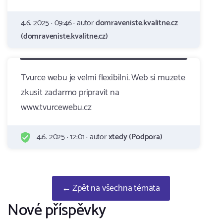
4.6. 2025 · 09:46 · autor
domraveniste.kvalitne.cz
(domraveniste.kvalitne.cz)
Tvurce webu je velmi flexibilni. Web si muzete
zkusit zadarmo pripravit na
www.tvurcewebu.cz
4.6. 2025 · 12:01 · autor
xtedy (Podpora)
← Zpět na všechna témata
Nové příspěvky