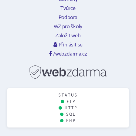
Tvůrce
Podpora
WZ pro školy
Založit web
Přihlásit se
/webzdarma.cz
STATUS
FTP
HTTP
SQL
PHP