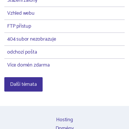
Stažení zálohy
Vzhled webu
FTP přístup
404 subor nezobrazuje
odchozí pošta
Více domén zdarma
Další témata
Hosting
Domény