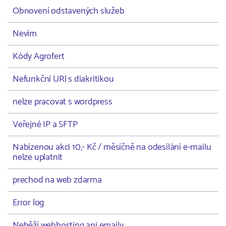
Obnovení odstavených služeb
Nevím
Kódy Agrofert
Nefunkční URl s diakritikou
nelze pracovat s wordpress
Veřejné IP a SFTP
Nabízenou akci 10,- Kč / měsíčně na odesílání e-mailu
nelze uplatnit
prechod na web zdarma
Error log
Neběží webhosting ani emaily