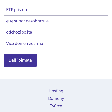
FTP přístup
404 subor nezobrazuje
odchozí pošta
Více domén zdarma
Další témata
Hosting
Domény
Tvůrce