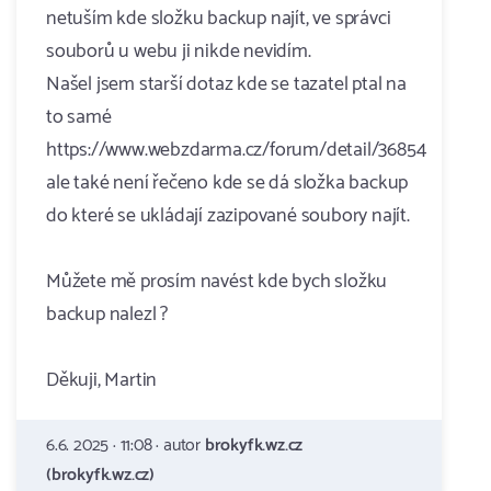
netuším kde složku backup najít, ve správci
souborů u webu ji nikde nevidím.
Našel jsem starší dotaz kde se tazatel ptal na
to samé
https://www.webzdarma.cz/forum/detail/36854
ale také není řečeno kde se dá složka backup
do které se ukládají zazipované soubory najít.
Můžete mě prosím navést kde bych složku
backup nalezl ?
Děkuji, Martin
6.6. 2025 · 11:08 · autor
brokyfk.wz.cz
(brokyfk.wz.cz)