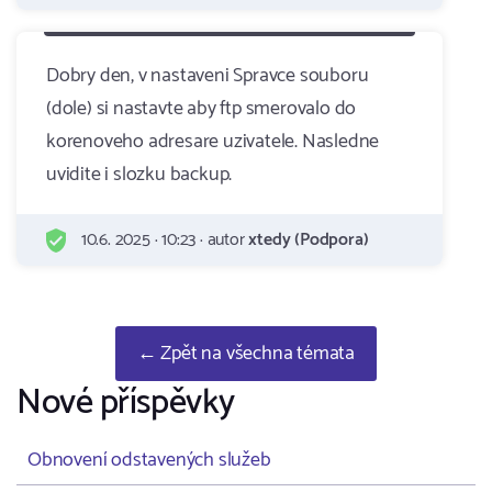
Dobry den, v nastaveni Spravce souboru
(dole) si nastavte aby ftp smerovalo do
korenoveho adresare uzivatele. Nasledne
uvidite i slozku backup.
10.6. 2025 · 10:23 · autor
xtedy (Podpora)
← Zpět na všechna témata
Nové příspěvky
Obnovení odstavených služeb