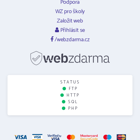
Podpora
WZ pro školy
Založit web
Přihlásit se
/webzdarma.cz
STATUS
FTP
HTTP
SQL
PHP