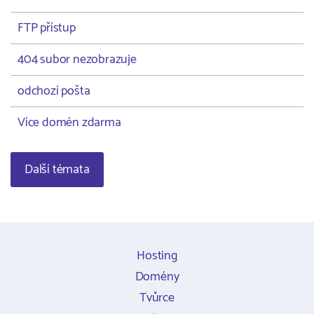
FTP přístup
404 subor nezobrazuje
odchozí pošta
Více domén zdarma
Další témata
Hosting
Domény
Tvůrce