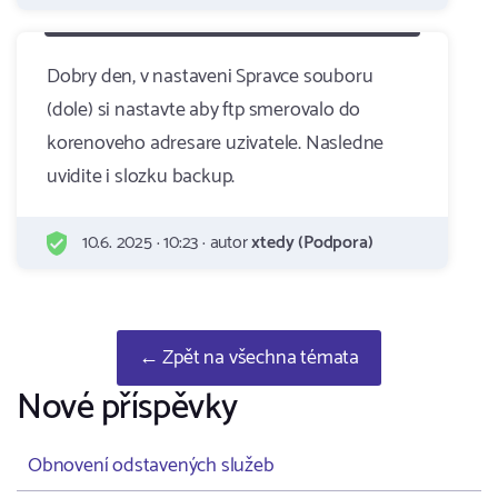
Dobry den, v nastaveni Spravce souboru
(dole) si nastavte aby ftp smerovalo do
korenoveho adresare uzivatele. Nasledne
uvidite i slozku backup.
10.6. 2025 · 10:23 · autor
xtedy (Podpora)
← Zpět na všechna témata
Nové příspěvky
Obnovení odstavených služeb