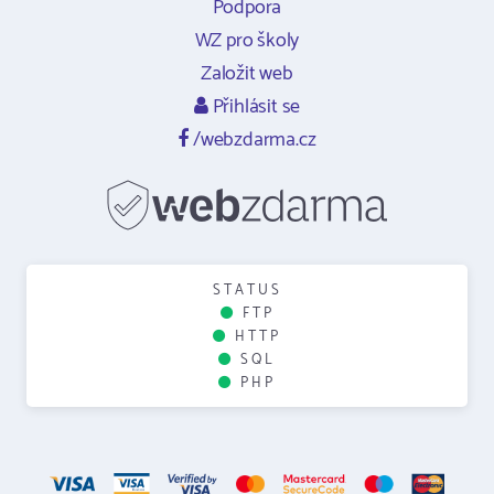
Podpora
WZ pro školy
Založit web
Přihlásit se
/webzdarma.cz
STATUS
FTP
HTTP
SQL
PHP