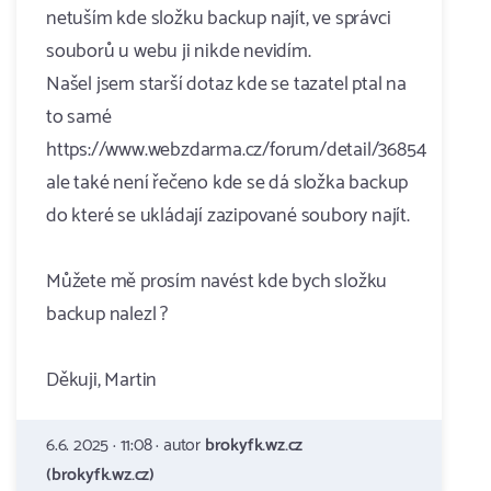
netuším kde složku backup najít, ve správci
souborů u webu ji nikde nevidím.
Našel jsem starší dotaz kde se tazatel ptal na
to samé
https://www.webzdarma.cz/forum/detail/36854
ale také není řečeno kde se dá složka backup
do které se ukládají zazipované soubory najít.
Můžete mě prosím navést kde bych složku
backup nalezl ?
Děkuji, Martin
6.6. 2025 · 11:08 · autor
brokyfk.wz.cz
(brokyfk.wz.cz)