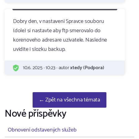
Dobry den, v nastaveni Spravce souboru
(dole) si nastavte aby ftp smerovalo do
korenoveho adresare uzivatele. Nasledne
uvidite i slozku backup.
10.6. 2025 · 10:23 · autor
xtedy (Podpora)
← Zpět na všechna témata
Nové příspěvky
Obnovení odstavených služeb