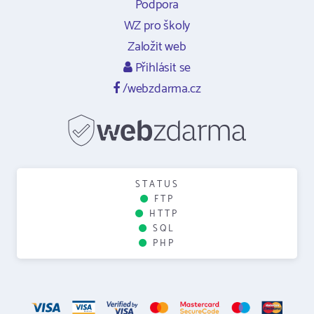
Podpora
WZ pro školy
Založit web
Přihlásit se
/webzdarma.cz
STATUS
FTP
HTTP
SQL
PHP