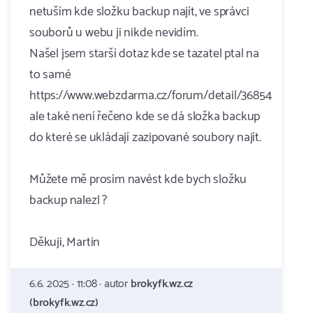
netuším kde složku backup najít, ve správci
souborů u webu ji nikde nevidím.
Našel jsem starší dotaz kde se tazatel ptal na
to samé
https://www.webzdarma.cz/forum/detail/36854
ale také není řečeno kde se dá složka backup
do které se ukládají zazipované soubory najít.
Můžete mě prosím navést kde bych složku
backup nalezl ?
Děkuji, Martin
6.6. 2025 · 11:08 · autor
brokyfk.wz.cz
(brokyfk.wz.cz)