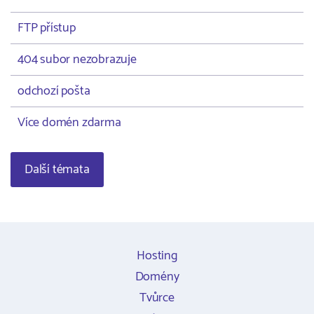
FTP přístup
404 subor nezobrazuje
odchozí pošta
Více domén zdarma
Další témata
Hosting
Domény
Tvůrce