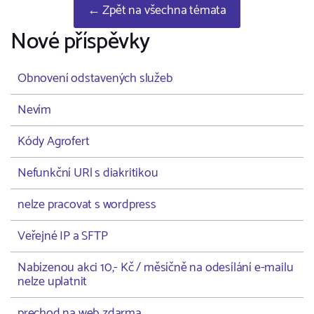
← Zpět na všechna témata
Nové příspěvky
Obnovení odstavených služeb
Nevím
Kódy Agrofert
Nefunkční URl s diakritikou
nelze pracovat s wordpress
Veřejné IP a SFTP
Nabízenou akci 10,- Kč / měsíčně na odesílání e-mailu
nelze uplatnit
prechod na web zdarma