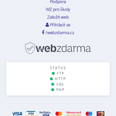
Podpora
WZ pro školy
Založit web
Přihlásit se
/webzdarma.cz
STATUS
FTP
HTTP
SQL
PHP