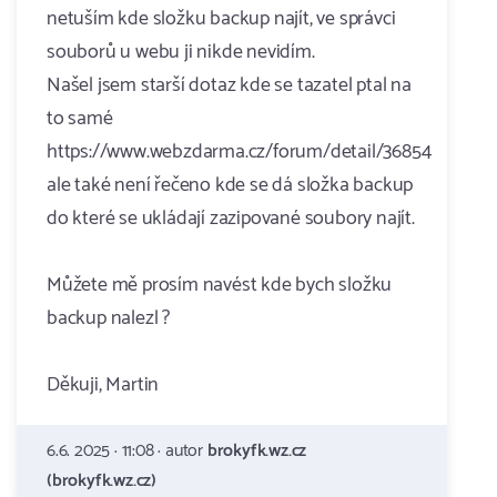
netuším kde složku backup najít, ve správci
souborů u webu ji nikde nevidím.
Našel jsem starší dotaz kde se tazatel ptal na
to samé
https://www.webzdarma.cz/forum/detail/36854
ale také není řečeno kde se dá složka backup
do které se ukládají zazipované soubory najít.
Můžete mě prosím navést kde bych složku
backup nalezl ?
Děkuji, Martin
6.6. 2025 · 11:08 · autor
brokyfk.wz.cz
(brokyfk.wz.cz)