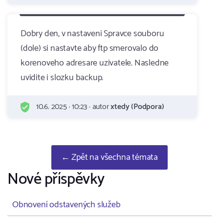
Dobry den, v nastaveni Spravce souboru
(dole) si nastavte aby ftp smerovalo do
korenoveho adresare uzivatele. Nasledne
uvidite i slozku backup.
10.6. 2025 · 10:23 · autor
xtedy (Podpora)
← Zpět na všechna témata
Nové příspěvky
Obnovení odstavených služeb