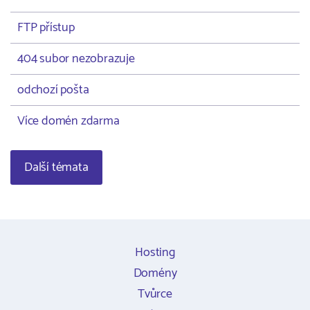
FTP přístup
404 subor nezobrazuje
odchozí pošta
Více domén zdarma
Další témata
Hosting
Domény
Tvůrce