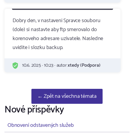
Dobry den, v nastaveni Spravce souboru
(dole) si nastavte aby ftp smerovalo do
korenoveho adresare uzivatele. Nasledne
uvidite i slozku backup.
10.6. 2025 · 10:23 · autor
xtedy (Podpora)
← Zpět na všechna témata
Nové příspěvky
Obnovení odstavených služeb