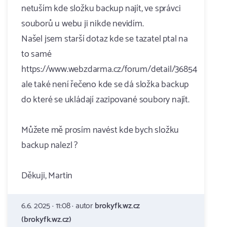
netuším kde složku backup najít, ve správci
souborů u webu ji nikde nevidím.
Našel jsem starší dotaz kde se tazatel ptal na
to samé
https://www.webzdarma.cz/forum/detail/36854
ale také není řečeno kde se dá složka backup
do které se ukládají zazipované soubory najít.
Můžete mě prosím navést kde bych složku
backup nalezl ?
Děkuji, Martin
6.6. 2025 · 11:08 · autor
brokyfk.wz.cz
(brokyfk.wz.cz)