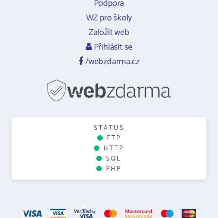
Podpora
WZ pro školy
Založit web
Přihlásit se
/webzdarma.cz
STATUS
FTP
HTTP
SQL
PHP