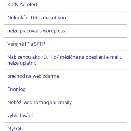
Kódy Agrofert
Nefunkční URl s diakritikou
nelze pracovat s wordpress
Veřejné IP a SFTP
Nabízenou akci 10,- Kč / měsíčně na odesílání e-mailu
nelze uplatnit
prechod na web zdarma
Error log
Neběží webhosting ani emaily
vyhledávání
MySQL