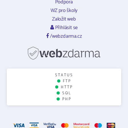
Podpora
WZ pro školy
Založit web
Přihlásit se
/webzdarma.cz
STATUS
FTP
HTTP
SQL
PHP