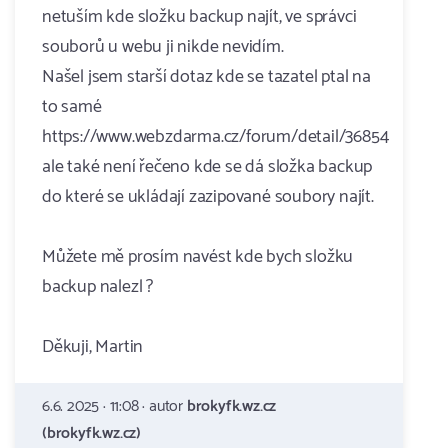
netuším kde složku backup najít, ve správci
souborů u webu ji nikde nevidím.
Našel jsem starší dotaz kde se tazatel ptal na
to samé
https://www.webzdarma.cz/forum/detail/36854
ale také není řečeno kde se dá složka backup
do které se ukládají zazipované soubory najít.
Můžete mě prosím navést kde bych složku
backup nalezl ?
Děkuji, Martin
6.6. 2025 · 11:08 · autor
brokyfk.wz.cz
(brokyfk.wz.cz)