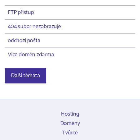
FTP přístup
404 subor nezobrazuje
odchozí pošta
Více domén zdarma
Další témata
Hosting
Domény
Tvůrce