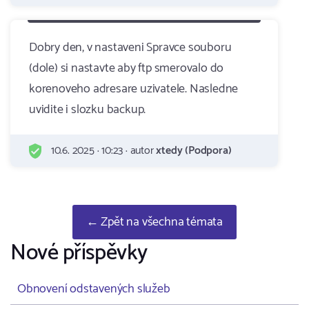
Dobry den, v nastaveni Spravce souboru
(dole) si nastavte aby ftp smerovalo do
korenoveho adresare uzivatele. Nasledne
uvidite i slozku backup.
10.6. 2025 · 10:23 · autor
xtedy (Podpora)
← Zpět na všechna témata
Nové příspěvky
Obnovení odstavených služeb