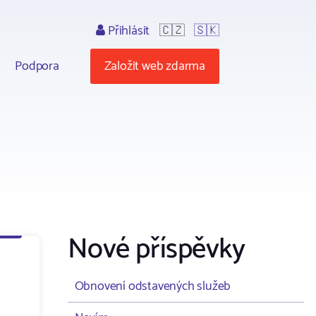
Přihlásit
🇨🇿
🇸🇰
Podpora
Založit web zdarma
Nové příspěvky
Obnovení odstavených služeb