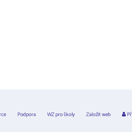
rce
Podpora
WZ pro školy
Založit web
Př