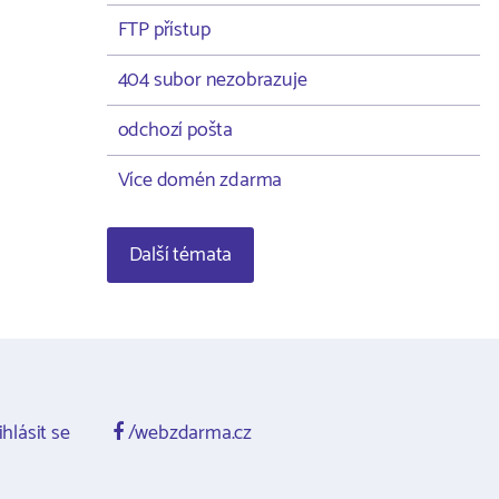
FTP přístup
404 subor nezobrazuje
odchozí pošta
Více domén zdarma
Další témata
ihlásit se
/webzdarma.cz