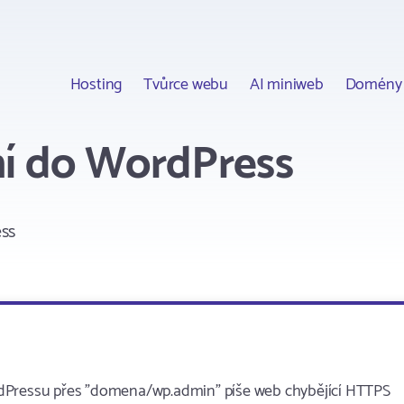
Hosting
Tvůrce webu
AI miniweb
Domény
ní do WordPress
ss
rdPressu přes "domena/wp.admin" píše web chybějící HTTPS