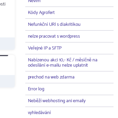
Nevím
sti
Kódy Agrofert
Nefunkční URl s diakritikou
nelze pracovat s wordpress
Veřejné IP a SFTP
Nabízenou akci 10,- Kč / měsíčně na
odesílání e-mailu nelze uplatnit
prechod na web zdarma
Error log
Neběží webhosting ani emaily
vyhledávání