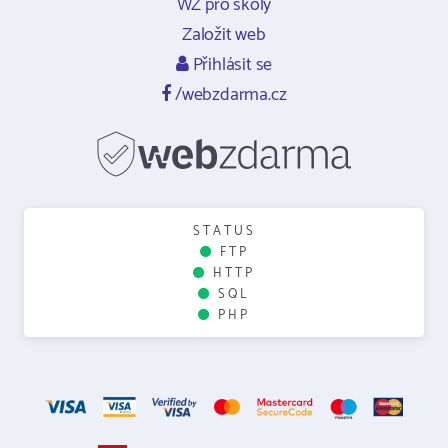
WZ pro školy
Založit web
Přihlásit se
/webzdarma.cz
STATUS
FTP
HTTP
SQL
PHP