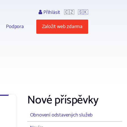
Přihlásit
🇨🇿
🇸🇰
Podpora
Založit web zdarma
Nové příspěvky
Obnovení odstavených služeb