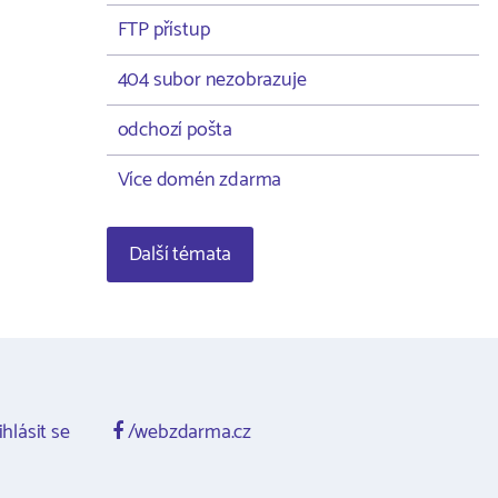
FTP přístup
404 subor nezobrazuje
odchozí pošta
Více domén zdarma
Další témata
ihlásit se
/webzdarma.cz