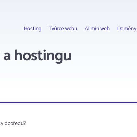
Hosting
Tvůrce webu
AI miniweb
Domény
a hostingu
oky dopředu?