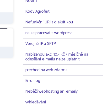
Nevím
Kódy Agrofert
Nefunkční URl s diakritikou
nelze pracovat s wordpress
Veřejné IP a SFTP
Nabízenou akci 10,- Kč / měsíčně na
odesílání e-mailu nelze uplatnit
prechod na web zdarma
Error log
Neběží webhosting ani emaily
vyhledávání