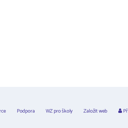
rce
Podpora
WZ pro školy
Založit web
Př