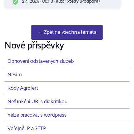
2.4. 2025 · 08:58 · autor
xtedy (Podpora)
← Zpět na všechna témata
Nové příspěvky
Obnovení odstavených služeb
Nevím
Kódy Agrofert
Nefunkční URl s diakritikou
nelze pracovat s wordpress
Veřejné IP a SFTP