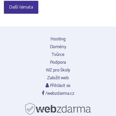
Další témata
Hosting
Domény
Tvůrce
Podpora
WZ pro školy
Založit web
Přihlásit se
/webzdarma.cz