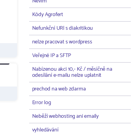
Nevím
Kódy Agrofert
Nefunkční URl s diakritikou
nelze pracovat s wordpress
Veřejné IP a SFTP
Nabízenou akci 10,- Kč / měsíčně na
odesílání e-mailu nelze uplatnit
prechod na web zdarma
Error log
Neběží webhosting ani emaily
vyhledávání