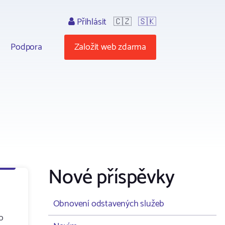
Přihlásit
🇨🇿
🇸🇰
Podpora
Založit web zdarma
Nové příspěvky
Obnovení odstavených služeb
ro