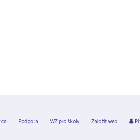
rce
Podpora
WZ pro školy
Založit web
Př