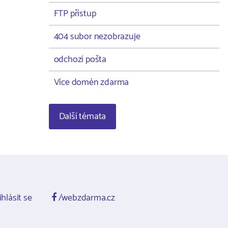
FTP přístup
404 subor nezobrazuje
odchozí pošta
Více domén zdarma
Další témata
ihlásit se
/webzdarma.cz