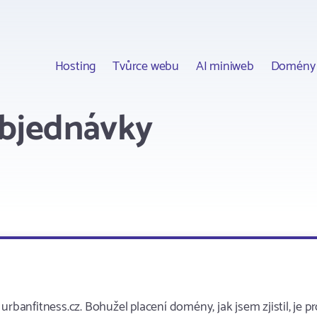
Hosting
Tvůrce webu
AI miniweb
Domény
objednávky
rbanfitness.cz. Bohužel placení domény, jak jsem zjistil, je p