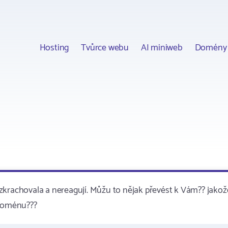
Hosting
Tvůrce webu
AI miniweb
Domény
zkrachovala a nereagují. Můžu to nějak převést k Vám?? jakož
 doménu???