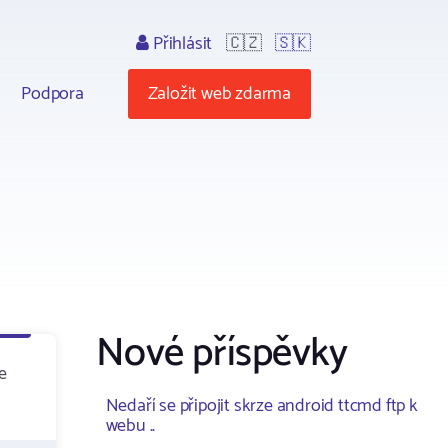
Přihlásit
🇨🇿
🇸🇰
Podpora
Založit web zdarma
Nové příspěvky
e
Nedaří se připojit skrze android ttcmd ftp k
webu ..