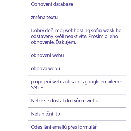
Obnovení databáze
změna textu
Dobrý deň, môj webhosting sofiia.wz.sk bol
odstavený kvôli neaktivite. Prosím o jeho
obnovenie. Ďakujem.
obnovení webu
obnova webu
propojení web. aplikace s google emailem -
SMTP
Nelze se dostat do tvůrce webu
Nefunkční ftp
Odesílání emailů přes formulář