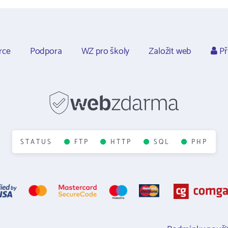
rce
Podpora
WZ pro školy
Založit web
Př
STATUS
FTP
HTTP
SQL
PHP