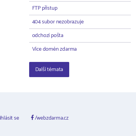
FTP přístup
404 subor nezobrazuje
odchozí pošta
Více domén zdarma
Další témata
ihlásit se
/webzdarma.cz