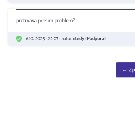
pretrvava prosim problem?
6.10. 2025 · 22:07 · autor
xtedy (Podpora)
← Zpě