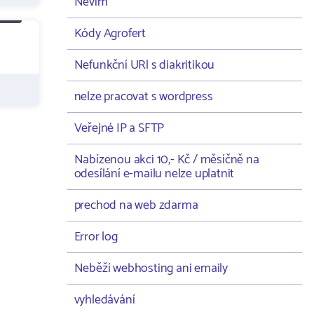
Nevím
Kódy Agrofert
Nefunkční URl s diakritikou
nelze pracovat s wordpress
Veřejné IP a SFTP
Nabízenou akci 10,- Kč / měsíčně na
odesílání e-mailu nelze uplatnit
prechod na web zdarma
Error log
Neběží webhosting ani emaily
vyhledávání