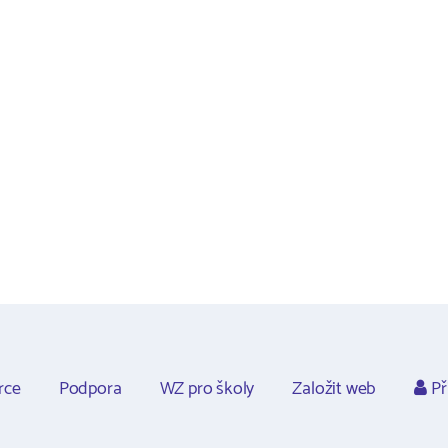
rce
Podpora
WZ pro školy
Založit web
Př