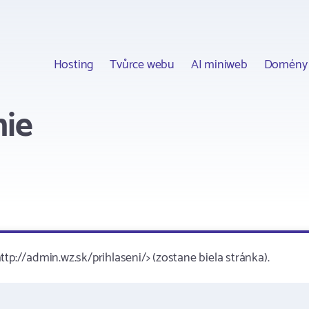
Hosting
Tvůrce webu
AI miniweb
Domény
nie
tp://admin.wz.sk/prihlaseni/> (zostane biela stránka).