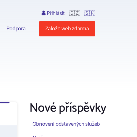
Přihlásit
🇨🇿
🇸🇰
Podpora
Založit web zdarma
Nové příspěvky
Obnovení odstavených služeb