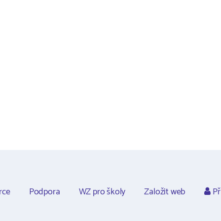
rce
Podpora
WZ pro školy
Založit web
Př