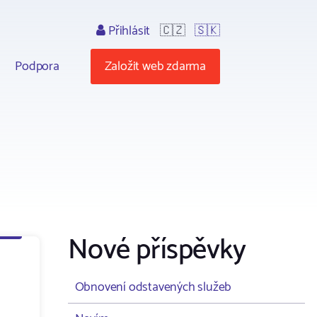
Přihlásit
🇨🇿
🇸🇰
Podpora
Založit web zdarma
Nové příspěvky
Obnovení odstavených služeb