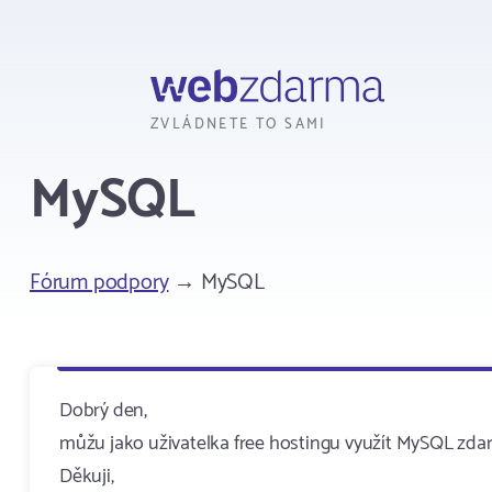
Webzdarma
ZVLÁDNETE TO SAMI
MySQL
Fórum podpory
→ MySQL
Dobrý den,
můžu jako uživatelka free hostingu využít MySQL zda
Děkuji,