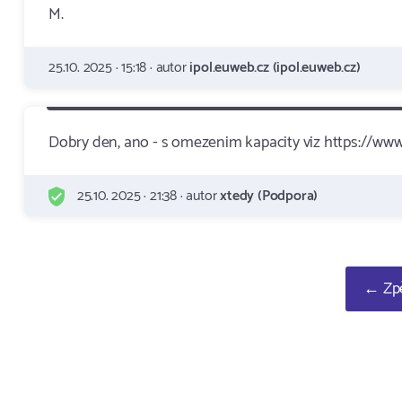
M.
25.10. 2025 · 15:18 · autor
ipol.euweb.cz (ipol.euweb.cz)
Dobry den, ano - s omezenim kapacity viz https://w
25.10. 2025 · 21:38 · autor
xtedy (Podpora)
← Zpě