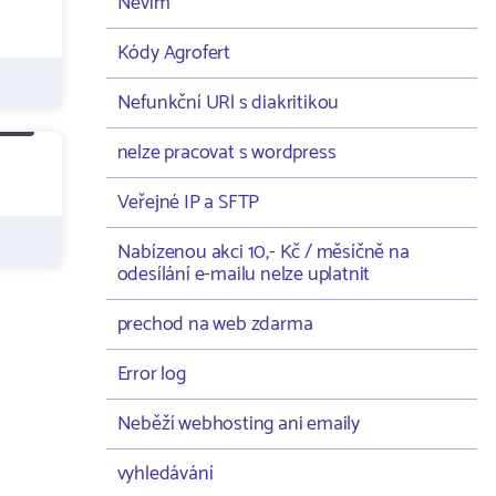
Nevím
Kódy Agrofert
Nefunkční URl s diakritikou
nelze pracovat s wordpress
Veřejné IP a SFTP
Nabízenou akci 10,- Kč / měsíčně na
odesílání e-mailu nelze uplatnit
prechod na web zdarma
Error log
Neběží webhosting ani emaily
vyhledávání