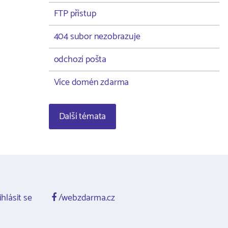
FTP přístup
404 subor nezobrazuje
odchozí pošta
Více domén zdarma
Další témata
ihlásit se
/webzdarma.cz