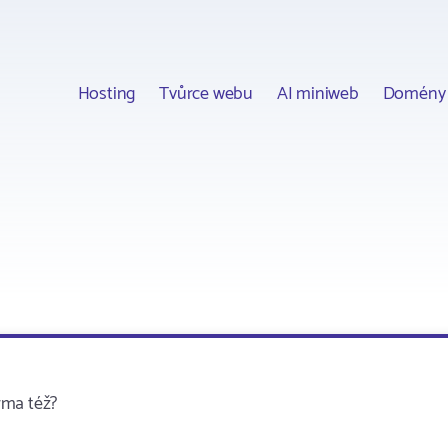
Hosting
Tvůrce webu
AI miniweb
Domény
rma též?