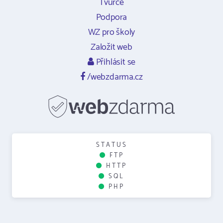
Tvůrce
Podpora
WZ pro školy
Založit web
Přihlásit se
/webzdarma.cz
STATUS
FTP
HTTP
SQL
PHP