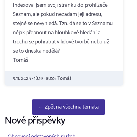
Indexoval jsem svojí stránku do prohlížeče
Seznam, ale pokud nezadám její adresu,
stejně se nevyhledá. Tzn. dá se to v Seznamu
nějak přepnout na hloubkové hledání a
trochu se pohrabat v lidové tvorbě nebo už
se to dneska nedělá?
Tomáš
9.11. 2025 · 18:19 · autor
Tomáš
← Zpět na všechna témata
Nové příspěvky
Obnovení odstavených služeb