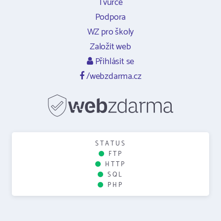
Tvůrce
Podpora
WZ pro školy
Založit web
Přihlásit se
/webzdarma.cz
STATUS
FTP
HTTP
SQL
PHP