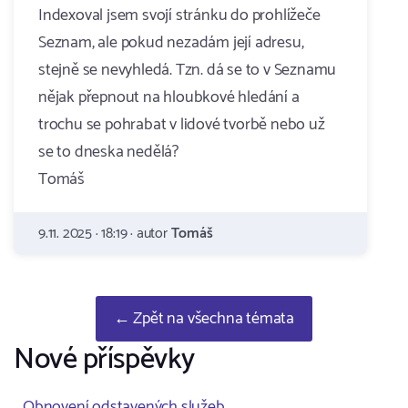
Indexoval jsem svojí stránku do prohlížeče
Seznam, ale pokud nezadám její adresu,
stejně se nevyhledá. Tzn. dá se to v Seznamu
nějak přepnout na hloubkové hledání a
trochu se pohrabat v lidové tvorbě nebo už
se to dneska nedělá?
Tomáš
9.11. 2025 · 18:19 · autor
Tomáš
← Zpět na všechna témata
Nové příspěvky
Obnovení odstavených služeb