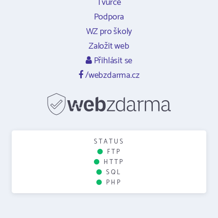
Tvůrce
Podpora
WZ pro školy
Založit web
Přihlásit se
/webzdarma.cz
STATUS
FTP
HTTP
SQL
PHP