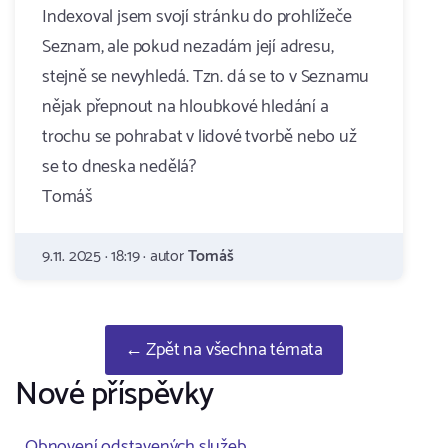
Indexoval jsem svojí stránku do prohlížeče
Seznam, ale pokud nezadám její adresu,
stejně se nevyhledá. Tzn. dá se to v Seznamu
nějak přepnout na hloubkové hledání a
trochu se pohrabat v lidové tvorbě nebo už
se to dneska nedělá?
Tomáš
9.11. 2025 · 18:19 · autor
Tomáš
← Zpět na všechna témata
Nové příspěvky
Obnovení odstavených služeb