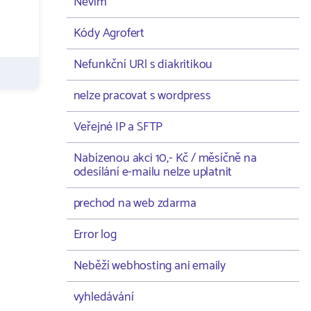
Nevím
Kódy Agrofert
Nefunkční URl s diakritikou
nelze pracovat s wordpress
Veřejné IP a SFTP
Nabízenou akci 10,- Kč / měsíčně na
odesílání e-mailu nelze uplatnit
prechod na web zdarma
Error log
Neběží webhosting ani emaily
vyhledávání