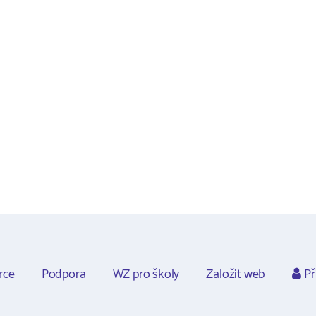
rce
Podpora
WZ pro školy
Založit web
Př