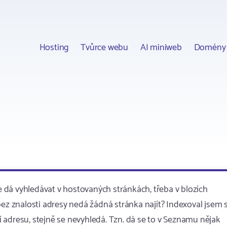
Hosting
Tvůrce webu
AI miniweb
Domény
 dá vyhledávat v hostovaných stránkách, třeba v blozích
bez znalosti adresy nedá žádná stránka najít? Indexoval jsem s
 adresu, stejně se nevyhledá. Tzn. dá se to v Seznamu nějak