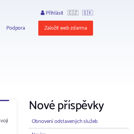
Přihlásit
🇨🇿
🇸🇰
Podpora
Založit web zdarma
Nové příspěvky
vojí
Obnovení odstavených služeb