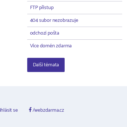
FTP přístup
404 subor nezobrazuje
odchozí pošta
Více domén zdarma
Další témata
ihlásit se
/webzdarma.cz