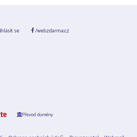
ihlásit se
/webzdarma.cz
Převod domény