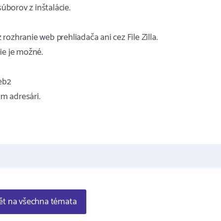
borov z inštalácie.
ozhranie web prehliadača ani cez File Zilla.
ie je možné.
eb2
m adresári.
t na všechna témata