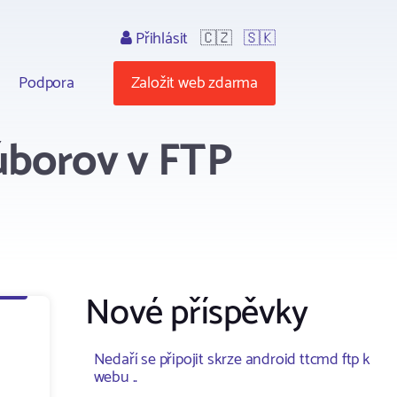
Přihlásit
🇨🇿
🇸🇰
Podpora
Založit web zdarma
úborov v FTP
Nové příspěvky
Nedaří se připojit skrze android ttcmd ftp k
webu ..