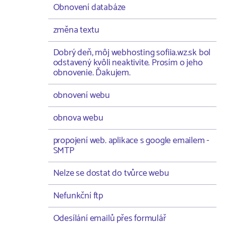
Obnovení databáze
změna textu
Dobrý deň, môj webhosting sofiia.wz.sk bol
odstavený kvôli neaktivite. Prosím o jeho
obnovenie. Ďakujem.
obnovení webu
obnova webu
propojení web. aplikace s google emailem -
SMTP
Nelze se dostat do tvůrce webu
Nefunkční ftp
Odesílání emailů přes formulář