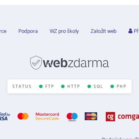
rce
Podpora
WZ pro školy
Založit web
Př
STATUS
FTP
HTTP
SQL
PHP