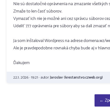
Nie sú dostatočné oprávnenia na zmazanie všetkých sú
Zmaže to len časť súborov.
Vymazať ich nie je možné ani cez správcu súborov cez r
Udeliť 777 oprávnenia pre súbory aby sa dali zmazať n
Ja som inštaloval Wordpress na adrese domena.wz/w
Ale je pravdepodobne rovnaká chyba bude aj v hlavno
Ďakujem
22.1. 2026 · 19:21 · autor
Jaroslav (krestanstvo.czweb.org)
← Zpě