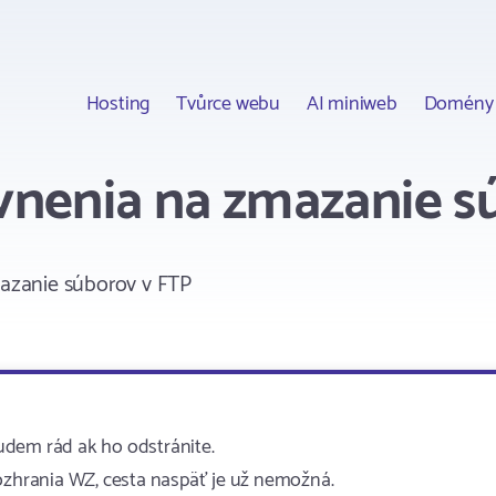
Hosting
Tvůrce webu
AI miniweb
Domény
nenia na zmazanie s
zanie súborov v FTP
udem rád ak ho odstránite.
rozhrania WZ, cesta naspäť je už nemožná.