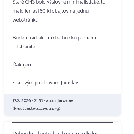
Staré CMS bolo výslovne minimalistické, to
malo len asi 80 kilobajtov na jednu
webstránku.
Budem rád ak túto technickú poruchu
odstránite.
Ďakujem
S úctivým pozdravom Jaroslav
13.2. 2026 · 21:53 · autor
Jaroslav
(krestanstvo.czweb.org)
Dobry den, kontroloval sem to a dle logu