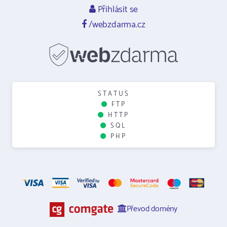
Přihlásit se
/webzdarma.cz
STATUS
FTP
HTTP
SQL
PHP
Převod domény