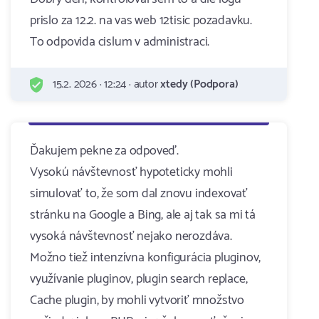
prislo za 12.2. na vas web 12tisic pozadavku.
To odpovida cislum v administraci.
15.2. 2026 · 12:24 · autor
xtedy (Podpora)
Ďakujem pekne za odpoveď.
Vysokú návštevnosť hypoteticky mohli
simulovať to, že som dal znovu indexovať
stránku na Google a Bing, ale aj tak sa mi tá
vysoká návštevnosť nejako nerozdáva.
Možno tiež intenzívna konfigurácia pluginov,
využívanie pluginov, plugin search replace,
Cache plugin, by mohli vytvoriť množstvo