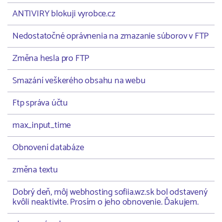
ANTIVIRY blokuji vyrobce.cz
Nedostatočné oprávnenia na zmazanie súborov v FTP
Změna hesla pro FTP
Smazání veškerého obsahu na webu
Ftp správa účtu
max_input_time
Obnovení databáze
změna textu
Dobrý deň, môj webhosting sofiia.wz.sk bol odstavený
kvôli neaktivite. Prosím o jeho obnovenie. Ďakujem.