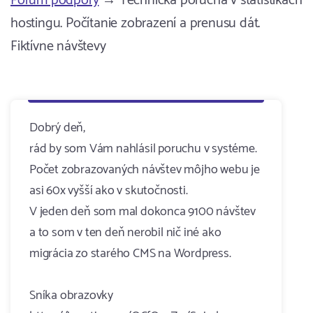
Fórum podpory
→ Technická porucha v štatistikách
hostingu. Počítanie zobrazení a prenusu dát.
Fiktívne návštevy
Dobrý deň,
rád by som Vám nahlásil poruchu v systéme.
Počet zobrazovaných návštev môjho webu je
asi 60x vyšší ako v skutočnosti.
V jeden deň som mal dokonca 9100 návštev
a to som v ten deň nerobil nič iné ako
migrácia zo starého CMS na Wordpress.
Sníka obrazovky