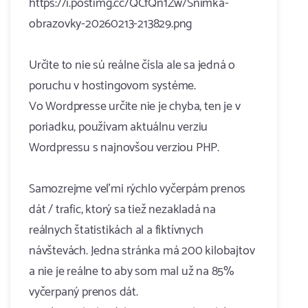
https://i.postimg.cc/QCfQn1Zw/Snimka-
obrazovky-20260213-213829.png
Určite to nie sú reálne čísla ale sa jedná o
poruchu v hostingovom systéme.
Vo Wordpresse určite nie je chyba, ten je v
poriadku, používam aktuálnu verziu
Wordpressu s najnovšou verziou PHP.
Samozrejme veľmi rýchlo vyčerpám prenos
dát / trafic, ktorý sa tiež nezakladá na
reálnych štatistikách al a fiktívnych
návštevách. Jedna stránka má 200 kilobajtov
a nie je reálne to aby som mal už na 85%
vyčerpaný prenos dát.