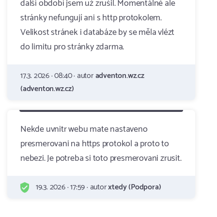
další období jsem už zrušil. Momentálně ale
stránky nefungují ani s http protokolem.
Velikost stránek i databáze by se měla vlézt
do limitu pro stránky zdarma.
17.3. 2026 · 08:40 · autor
adventon.wz.cz
(adventon.wz.cz)
Nekde uvnitr webu mate nastaveno
presmerovani na https protokol a proto to
nebezi. Je potreba si toto presmerovani zrusit.
19.3. 2026 · 17:59 · autor
xtedy (Podpora)