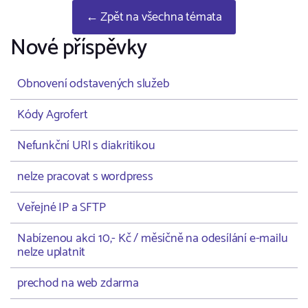
← Zpět na všechna témata
Nové příspěvky
Obnovení odstavených služeb
Kódy Agrofert
Nefunkční URl s diakritikou
nelze pracovat s wordpress
Veřejné IP a SFTP
Nabízenou akci 10,- Kč / měsíčně na odesílání e-mailu
nelze uplatnit
prechod na web zdarma