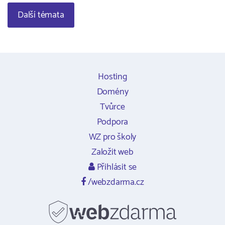
Další témata
Hosting
Domény
Tvůrce
Podpora
WZ pro školy
Založit web
Přihlásit se
/webzdarma.cz