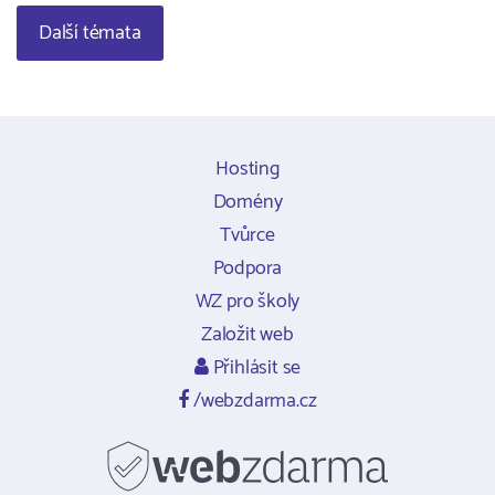
Další témata
Hosting
Domény
Tvůrce
Podpora
WZ pro školy
Založit web
Přihlásit se
/webzdarma.cz