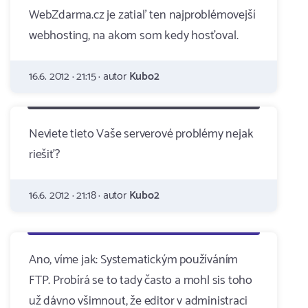
WebZdarma.cz je zatiaľ ten najproblémovejší
webhosting, na akom som kedy hosťoval.
16.6. 2012 · 21:15 · autor
Kubo2
Neviete tieto Vaše serverové problémy nejak
riešiť?
16.6. 2012 · 21:18 · autor
Kubo2
Ano, víme jak: Systematickým používáním
FTP. Probírá se to tady často a mohl sis toho
už dávno všimnout, že editor v administraci