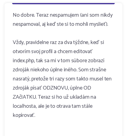
No dobre. Teraz nespamujem (ani som nikdy
nespamoval, aj keď ste si to mohli myslieť).
Vždy, pravidelne raz za dva týždne, keď si
otvorím svoj profil a chcem editovať
index.php, tak sa mi v tom súbore zobrazí
zdroják niekoho úplne iného. Som strašne
nasratý, pretože tri razy som takto musel ten
zdroják písať ODZNOVU, úplne OD
ZAčIATKU. Teraz si ho už ukladám na
localhosta, ale je to otrava tam stále
kopírovať.