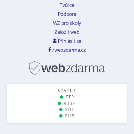
Tvůrce
Podpora
WZ pro školy
Založit web
Přihlásit se
/webzdarma.cz
STATUS
FTP
HTTP
SQL
PHP