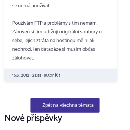
se nemá používat.
Používám FTP a problémy s tím nemám.
Zároveň si tím udržuji originální soubory u
sebe, jejich ztráta na hostingu mě nijak
neohrozí. Jen databáze si musím občas
zálohovat.
16.6. 2012 · 21:33 · autor
Kit
← Zpět na všechna témata
Nové příspěvky