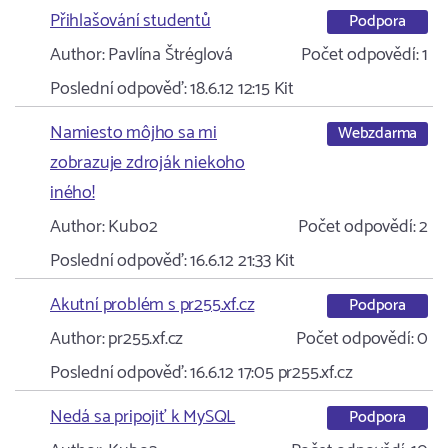
Přihlašování studentů
Podpora
Author:
Pavlína Štréglová
Počet odpovědí:
1
Poslední odpověď:
18.6.12 12:15
Kit
Namiesto môjho sa mi
Webzdarma
zobrazuje zdroják niekoho
iného!
Author:
Kubo2
Počet odpovědí:
2
Poslední odpověď:
16.6.12 21:33
Kit
Akutní problém s pr255.xf.cz
Podpora
Author:
pr255.xf.cz
Počet odpovědí:
0
Poslední odpověď:
16.6.12 17:05
pr255.xf.cz
Nedá sa pripojiť k MySQL
Podpora