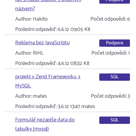
názvem?
Author:
Hakito
Počet odpovědí:
6
Poslední odpověď:
6.6.12 09:05
Kit
Reklama bez JavaScriptu
Podpora
Author:
RiHL
Počet odpovědí:
1
Poslední odpověď:
4.6.12 08:32
Kit
projekt v Zend Frameworku +
SQL
MySQL
Author:
mates
Počet odpovědí:
3
Poslední odpověď:
3.6.12 13:47
mates
Formulář nezapíše data do
SQL
tabulky (mysql)