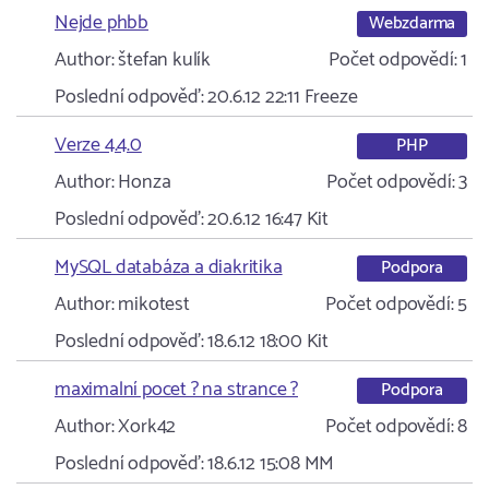
Nejde phbb
Webzdarma
Author:
štefan kulík
Počet odpovědí:
1
Poslední odpověď:
20.6.12 22:11
Freeze
Verze 4.4.0
PHP
Author:
Honza
Počet odpovědí:
3
Poslední odpověď:
20.6.12 16:47
Kit
MySQL databáza a diakritika
Podpora
Author:
mikotest
Počet odpovědí:
5
Poslední odpověď:
18.6.12 18:00
Kit
maximalní pocet ? na strance ?
Podpora
Author:
Xork42
Počet odpovědí:
8
Poslední odpověď:
18.6.12 15:08
MM