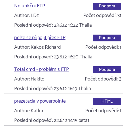
Nefunkční FTP
Podpora
Author:
LDz
Počet odpovědí:
31
Poslední odpověď:
23.6.12 16:22
Thalia
nelze se připojit přes FTP
Podpora
Author:
Kakos Richard
Počet odpovědí:
1
Poslední odpověď:
23.6.12 16:20
Thalia
Total cmd - problém s FTP
Podpora
Author:
Hakito
Počet odpovědí:
3
Poslední odpověď:
23.6.12 16:19
Thalia
prezetacia v powerpointe
HTML
Author:
Katka
Počet odpovědí:
1
Poslední odpověď:
22.6.12 14:15
peta1