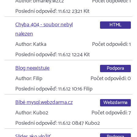
Author:
bmarley.wz.cz
Počet odpovědí:
1
Poslední odpověď:
11.6.12 23:21
Kit
Chyba 404 - soubor nebyl
HTML
nalezen
Author:
Katka
Počet odpovědí:
1
Poslední odpověď:
11.6.12 12:24
Kit
Blog neexistuje
Podpora
Author:
Filip
Počet odpovědí:
0
Poslední odpověď:
11.6.12 10:16
Filip
Blbé mysql.webzdarma.cz
Webzdarma
Author:
Kubo2
Počet odpovědí:
7
Poslední odpověď:
11.6.12 08:47
Kubo2
Slider ako vložiť
Podpora