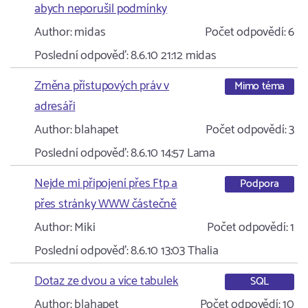
abych neporušil podmínky
Author:
midas
Počet odpovědí:
6
Poslední odpověď:
8.6.10 21:12
midas
Změna přístupových práv v
Mimo téma
adresáři
Author:
blahapet
Počet odpovědí:
3
Poslední odpověď:
8.6.10 14:57
Lama
Nejde mi připojení přes Ftp a
Podpora
přes stránky WWW částečně
Author:
Miki
Počet odpovědí:
1
Poslední odpověď:
8.6.10 13:03
Thalia
Dotaz ze dvou a více tabulek
SQL
Author:
blahapet
Počet odpovědí:
10