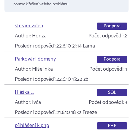
pomoc k řešení vašeho problému.
stream videa
Podpora
Author:
Honza
Počet odpovědí:
2
Poslední odpověď:
22.6.10 21:14
Lama
Parkování domény
Podpora
Author:
Mišelinka
Počet odpovědí:
1
Poslední odpověď:
22.6.10 13:22
zbi
Hláška ....
SQL
Author:
Ivča
Počet odpovědí:
3
Poslední odpověď:
21.6.10 18:32
Freeze
přihlášení k php
PHP