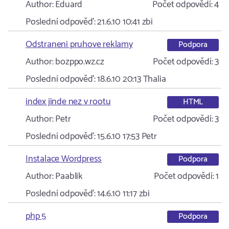
Author:
Eduard
Počet odpovědí:
4
Poslední odpověď:
21.6.10 10:41
zbi
Odstraneni pruhove reklamy
Podpora
Author:
bozppo.wz.cz
Počet odpovědí:
3
Poslední odpověď:
18.6.10 20:13
Thalia
index jinde nez v rootu
HTML
Author:
Petr
Počet odpovědí:
3
Poslední odpověď:
15.6.10 17:53
Petr
Instalace Wordpress
Podpora
Author:
Paablik
Počet odpovědí:
1
Poslední odpověď:
14.6.10 11:17
zbi
php 5
Podpora