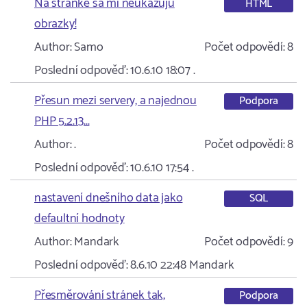
Na stranke sa mi neukazuju
HTML
obrazky!
Author:
Samo
Počet odpovědí:
8
Poslední odpověď:
10.6.10 18:07
.
Přesun mezi servery, a najednou
Podpora
PHP 5.2.13...
Author:
.
Počet odpovědí:
8
Poslední odpověď:
10.6.10 17:54
.
nastavení dnešního data jako
SQL
defaultní hodnoty
Author:
Mandark
Počet odpovědí:
9
Poslední odpověď:
8.6.10 22:48
Mandark
Přesměrování stránek tak,
Podpora