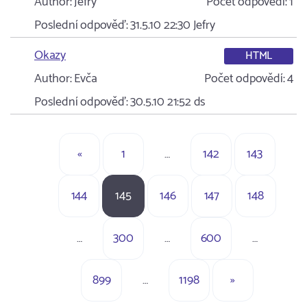
Author:
Jefry
Počet odpovědí:
1
Poslední odpověď:
31.5.10 22:30
Jefry
Okazy
HTML
Author:
Evča
Počet odpovědí:
4
Poslední odpověď:
30.5.10 21:52
ds
«
1
…
142
143
144
145
146
147
148
…
300
…
600
…
899
…
1198
»