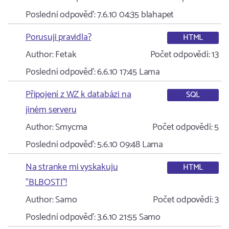
Poslední odpověď:
7.6.10 04:35
blahapet
Porusuji pravidla?
HTML
Author:
Fetak
Počet odpovědí:
13
Poslední odpověď:
6.6.10 17:45
Lama
Připojení z WZ k databázi na
SQL
jiném serveru
Author:
Smycma
Počet odpovědí:
5
Poslední odpověď:
5.6.10 09:48
Lama
Na stranke mi vyskakuju
HTML
"BLBOSTI"!
Author:
Samo
Počet odpovědí:
3
Poslední odpověď:
3.6.10 21:55
Samo