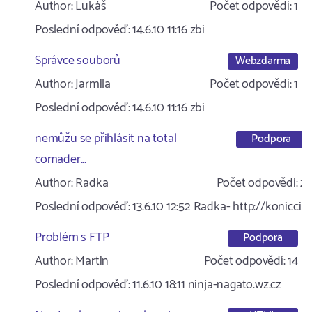
Author:
Lukáš
Počet odpovědí:
1
Poslední odpověď:
14.6.10 11:16
zbi
Správce souborů
Webzdarma
Author:
Jarmila
Počet odpovědí:
1
Poslední odpověď:
14.6.10 11:16
zbi
nemůžu se přihlásit na total
Podpora
comader...
Author:
Radka
Počet odpovědí:
2
Poslední odpověď:
13.6.10 12:52
Radka- http://konicci…
Problém s FTP
Podpora
Author:
Martin
Počet odpovědí:
14
Poslední odpověď:
11.6.10 18:11
ninja-nagato.wz.cz