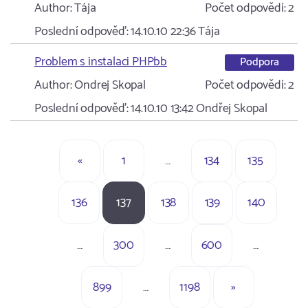
Author:
Tája
Počet odpovědí:
2
Poslední odpověď:
14.10.10 22:36
Tája
Problem s instalaci PHPbb
Podpora
Author:
Ondrej Skopal
Počet odpovědí:
2
Poslední odpověď:
14.10.10 13:42
Ondřej Skopal
«
1
…
134
135
136
137
138
139
140
…
300
…
600
…
899
…
1198
»