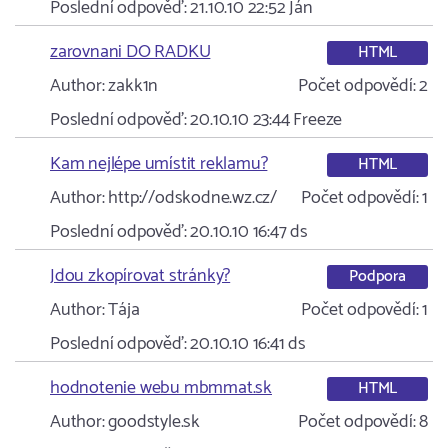
Poslední odpověď:
21.10.10 22:52
Ján
zarovnani DO RADKU
HTML
Author:
zakk1n
Počet odpovědí:
2
Poslední odpověď:
20.10.10 23:44
Freeze
Kam nejlépe umístit reklamu?
HTML
Author:
http://odskodne.wz.cz/
Počet odpovědí:
1
Poslední odpověď:
20.10.10 16:47
ds
Jdou zkopírovat stránky?
Podpora
Author:
Tája
Počet odpovědí:
1
Poslední odpověď:
20.10.10 16:41
ds
hodnotenie webu mbmmat.sk
HTML
Author:
goodstyle.sk
Počet odpovědí:
8