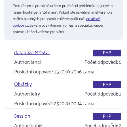
Toto fórum je primárně určeno pro řešení problémů spojených s
naším
hostingem "Zdarma"
. Pokud jste uživatelem některého z
našich placených programů, můžete využít naší
emailové
podpory
. Zde vám poskytneme rychlejší a specializovanou
pomoc k řešení vašeho problému.
databáza MYSQL
PHP
Author:
Janci
Počet odpovědí:
6
Poslední odpověď:
25.10.10 20:16
Lama
Obrázky
PHP
Author:
Jefry
Počet odpovědí:
2
Poslední odpověď:
25.10.10 20:14
Lama
Session
PHP
Author:
bobik
Počet odpovědí:
2