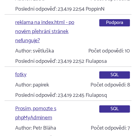
Poslední odpověď:
23.4.19 22:54
PoppinN
reklama na index.html - po
Podpora
novém přehrání stránek
nefunguje?
Author:
světluška
Počet odpovědí:
10
Poslední odpověď:
23.4.19 22:52
Fiulaposa
fotky
SQL
Author:
papirek
Počet odpovědí:
8
Poslední odpověď:
23.4.19 22:45
Fiulaposq
Prosím, pomozte s
SQL
phpMyAdminem
Author:
Petr Bláha
Počet odpovědí:
7