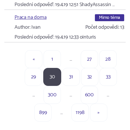
Poslední odpověď:
19.4.19 12:51
ShadyAssassin …
Praca na doma
Mimo téma
Author:
Ivan
Počet odpovědí:
13
Poslední odpověď:
19.4.19 12:33
ointuris
«
1
…
27
28
29
30
31
32
33
…
300
…
600
…
899
…
1198
»