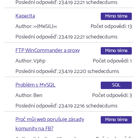
Poslední odpověď:
23.4.19 22:21
schedecdums
Kapacita
Mimo téma
Author:
>>{MeSiL}<<
Počet odpovědí:
13
Poslední odpověď:
23.4.19 22:21
schedecdums
FTP WinCommander a proxy
Mimo téma
Author:
Vphp
Počet odpovědí:
1
Poslední odpověď:
23.4.19 22:20
schedecdums
Problém s MySQL
SQL
Author:
Ben
Počet odpovědí:
3
Poslední odpověď:
23.4.19 22:16
schedecdums
Proč můj web porušuje zásady
Mimo téma
komunity na FB?