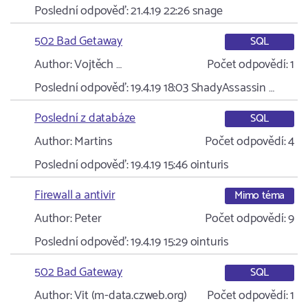
Poslední odpověď:
21.4.19 22:26
snage
502 Bad Getaway
SQL
Author:
Vojtěch …
Počet odpovědí:
1
Poslední odpověď:
19.4.19 18:03
ShadyAssassin …
Poslední z databáze
SQL
Author:
Martins
Počet odpovědí:
4
Poslední odpověď:
19.4.19 15:46
ointuris
Firewall a antivir
Mimo téma
Author:
Peter
Počet odpovědí:
9
Poslední odpověď:
19.4.19 15:29
ointuris
502 Bad Gateway
SQL
Author:
Vit (m-data.czweb.org)
Počet odpovědí:
1