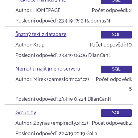
Překročení limitu 2 MB
SQL
Author:
HOMEPAGE
Počet odpovědí:
2
Poslední odpověď:
23.4.19 17:12
RadomasN
Špatný text z databáze
SQL
Author:
Krupi
Počet odpovědí:
10
Poslední odpověď:
23.4.19 06:06
DilanCanL
Nemohu najít jméno serveru
SQL
Author:
Mirek (gamesformc.xf.cz)
Počet odpovědí:
5
Poslední odpověď:
23.4.19 05:24
DilanCanH
Group by
SQL
Author:
Zbyňas (empirecity.xf.cz)
Počet odpovědí:
2
Poslední odpověď:
22.4.19 22:19
GaliaI