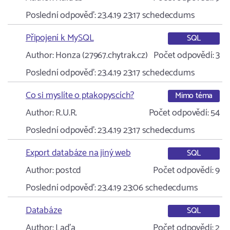
Poslední odpověď:
23.4.19 23:17
schedecdums
Připojení k MySQL
SQL
Author:
Honza (27967.chytrak.cz)
Počet odpovědí:
3
Poslední odpověď:
23.4.19 23:17
schedecdums
Co si myslíte o ptakopyscích?
Mimo téma
Author:
R.U.R.
Počet odpovědí:
54
Poslední odpověď:
23.4.19 23:17
schedecdums
Export databáze na jiný web
SQL
Author:
postcd
Počet odpovědí:
9
Poslední odpověď:
23.4.19 23:06
schedecdums
Databáze
SQL
Author:
Laďa
Počet odpovědí:
2