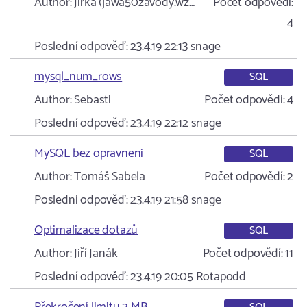
Author:
Jirka (jawa50zavody.wz…
Počet odpovědí:
4
Poslední odpověď:
23.4.19 22:13
snage
mysql_num_rows
SQL
Author:
Sebasti
Počet odpovědí:
4
Poslední odpověď:
23.4.19 22:12
snage
MySQL bez opravneni
SQL
Author:
Tomáš Sabela
Počet odpovědí:
2
Poslední odpověď:
23.4.19 21:58
snage
Optimalizace dotazů
SQL
Author:
Jiří Janák
Počet odpovědí:
11
Poslední odpověď:
23.4.19 20:05
Rotapodd