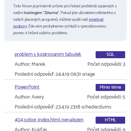
Toto fórum je primárně určeno pro řešení problémů spojených s
naším
hostingem "Zdarma"
. Pokud jste uživatelem některého z
našich placených programů, můžete využít naší
emailové
podpory
. Zde vám poskytneme rychlejší a specializovanou
pomoc k řešení vašeho problému.
problem s kopirovanim tabulek
SQL
Author:
Marek
Počet odpovědí:
3
Poslední odpověď:
24.4.19 06:31
snage
PowerPoint
Mimo téma
Author:
Avery
Počet odpovědí:
5
Poslední odpověď:
23.4.19 23:18
schedecdums
404 sobor index.html nenalezen
HTML
Author:
Kulďas
Počet odpovědí:
9