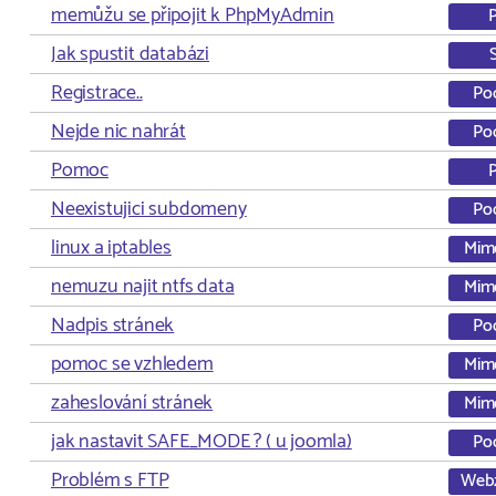
memůžu se připojit k PhpMyAdmin
Jak spustit databázi
Registrace..
Po
Nejde nic nahrát
Po
Pomoc
Neexistujici subdomeny
Po
linux a iptables
Mim
nemuzu najit ntfs data
Mim
Nadpis stránek
Po
pomoc se vzhledem
Mim
zaheslování stránek
Mim
jak nastavit SAFE_MODE ? ( u joomla)
Po
Problém s FTP
Web