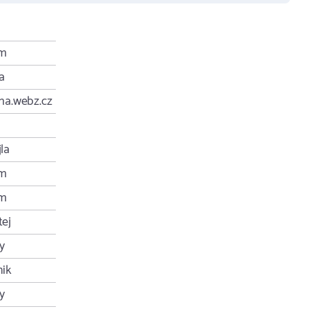
m
a
ha.webz.cz
la
m
m
ej
y
nik
y