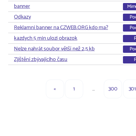
banner
Mim
Odkazy
Po
Reklamni banner na CZWEB.ORG kdo ma?
Po
kazdych 5 min ulozi obrazok
Nelze nahrát soubor větší než 2,5 kb
Po
Zjištění zbývajícího času
«
1
…
300
301