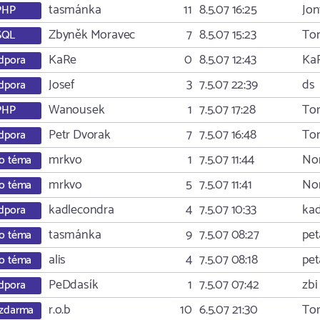
tasmánka
11
8.5.07 16:25
Jon
PHP
Zbyněk Moravec
7
8.5.07 15:23
To
SQL
KaRe
0
8.5.07 12:43
Ka
dpora
Josef
3
7.5.07 22:39
ds
dpora
Wanousek
1
7.5.07 17:28
To
PHP
Petr Dvorak
7
7.5.07 16:48
To
dpora
mrkvo
1
7.5.07 11:44
No
o téma
mrkvo
5
7.5.07 11:41
No
o téma
kadlecondra
4
7.5.07 10:33
ka
dpora
tasmánka
9
7.5.07 08:27
pet
o téma
alis
4
7.5.07 08:18
pet
o téma
PeDdasík
1
7.5.07 07:42
zbi
dpora
r.o.b
10
6.5.07 21:30
To
zdarma