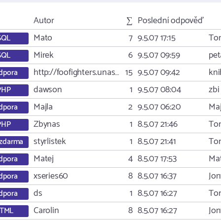
Autor
∑
Poslední odpověď
Mato
7
9.5.07 17:15
To
SQL
Mirek
6
9.5.07 09:59
pet
SQL
http://foofighters.unas…
15
9.5.07 09:42
kni
dpora
dawson
1
9.5.07 08:04
zbi
PHP
Majla
2
9.5.07 06:20
Maj
dpora
Zbynas
1
8.5.07 21:46
To
PHP
styrlistek
1
8.5.07 21:41
To
zdarma
Matej
4
8.5.07 17:53
Mat
dpora
xseries60
8
8.5.07 16:37
Jon
dpora
ds
1
8.5.07 16:27
To
dpora
Carolin
8
8.5.07 16:27
Jon
TML