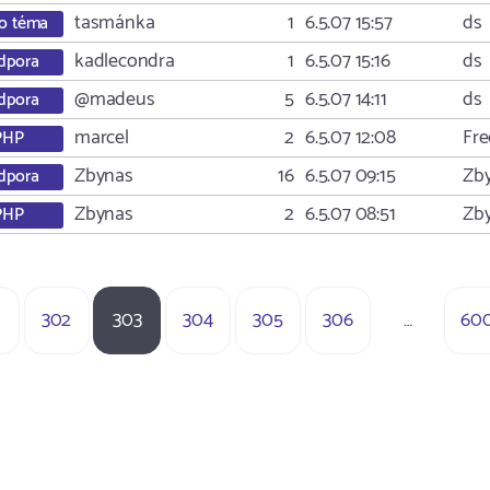
tasmánka
1
6.5.07 15:57
ds
o téma
kadlecondra
1
6.5.07 15:16
ds
dpora
@madeus
5
6.5.07 14:11
ds
dpora
marcel
2
6.5.07 12:08
Fre
PHP
Zbynas
16
6.5.07 09:15
Zb
dpora
Zbynas
2
6.5.07 08:51
Zb
PHP
302
303
304
305
306
…
60