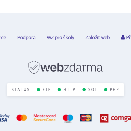
rce
Podpora
WZ pro školy
Založit web
Př
STATUS
FTP
HTTP
SQL
PHP