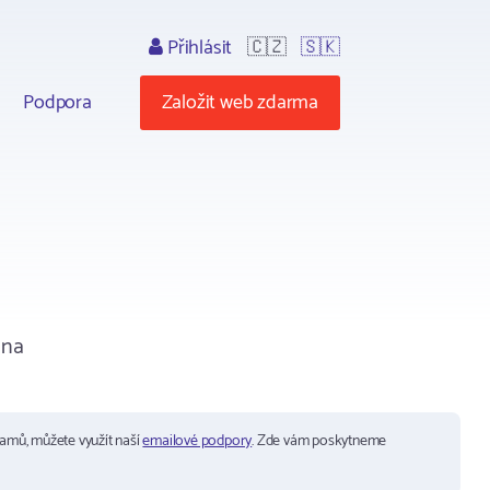
Přihlásit
🇨🇿
🇸🇰
Podpora
Založit web zdarma
 na
ramů, můžete využít naší
emailové podpory
. Zde vám poskytneme