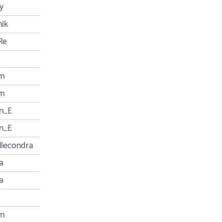
y
nik
Re
m
m
n_E
n_E
dlecondra
a
a
m