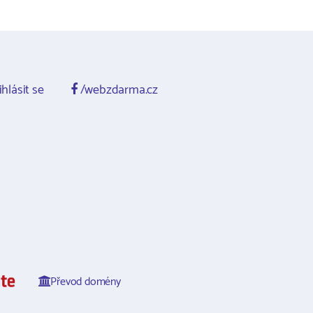
ihlásit se
/webzdarma.cz
Převod domény