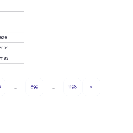
eze
ynas
ynas
0
…
899
…
1198
»