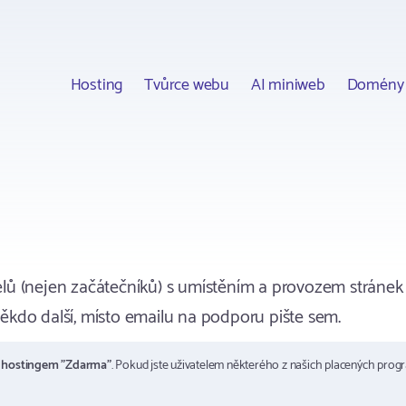
Hosting
Tvůrce webu
AI miniweb
Domény
lů (nejen začátečníků) s umístěním a provozem stránek
kdo další, místo emailu na podporu pište sem.
m
hostingem "Zdarma"
. Pokud jste uživatelem některého z našich placených prog