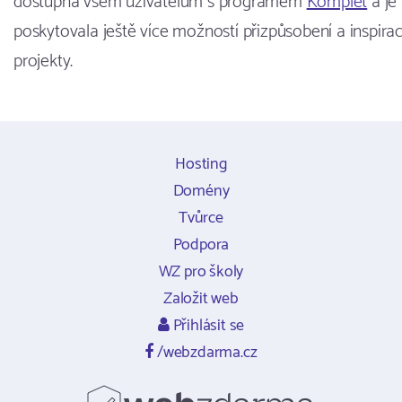
dostupná všem uživatelům s programem
Komplet
a je
poskytovala ještě více možností přizpůsobení a inspir
projekty.
Hosting
Domény
Tvůrce
Podpora
WZ pro školy
Založit web
Přihlásit se
/webzdarma.cz