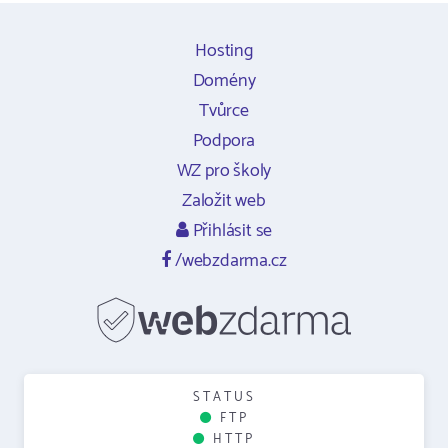
Hosting
Domény
Tvůrce
Podpora
WZ pro školy
Založit web
Přihlásit se
/webzdarma.cz
STATUS
FTP
HTTP