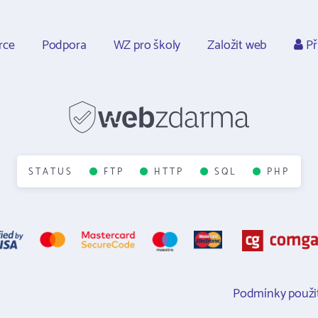
rce
Podpora
WZ pro školy
Založit web
Př
STATUS
FTP
HTTP
SQL
PHP
Podmínky použit