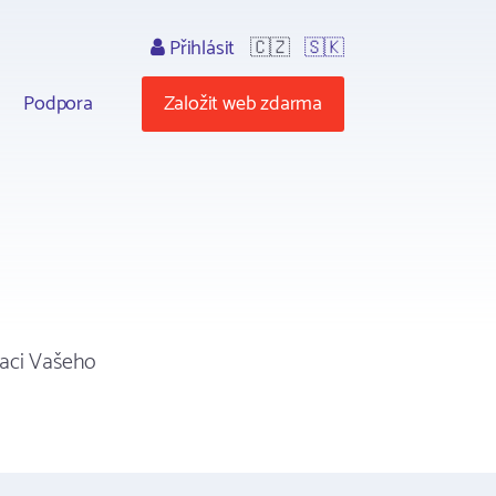
Přihlásit
🇨🇿
🇸🇰
Podpora
Založit web zdarma
raci Vašeho