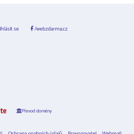
ihlásit se
/webzdarma.cz
Převod domény
í
Ochrana osobních údajů
Provozovatel
Webmail