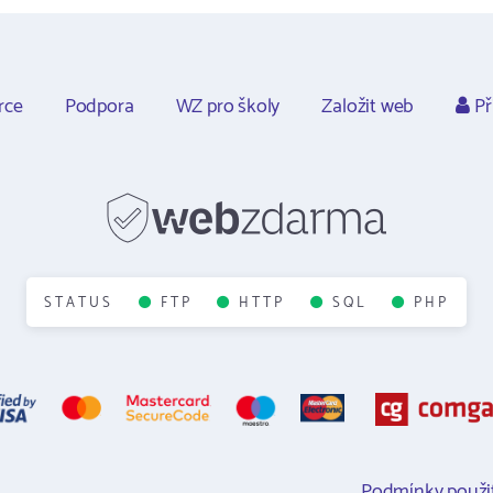
rce
Podpora
WZ pro školy
Založit web
Př
STATUS
FTP
HTTP
SQL
PHP
Podmínky použit