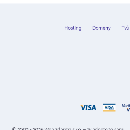
Hosting
Domény
Tvů
© 2002 - 2026 Web zdarma s.r.o. — zvládnete to sami