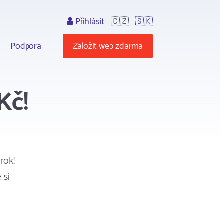
Přihlásit
🇨🇿
🇸🇰
Podpora
Založit web zdarma
Kč!
rok!
 si