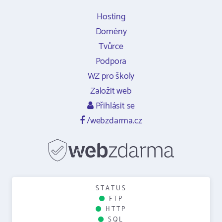
Hosting
Domény
Tvůrce
Podpora
WZ pro školy
Založit web
Přihlásit se
/webzdarma.cz
STATUS
FTP
HTTP
SQL