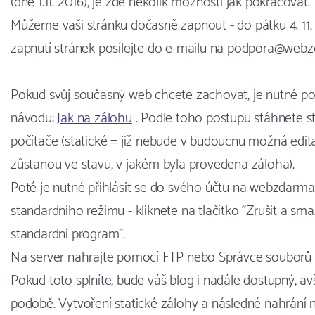
(dne 1.11. 2016), je zde několik možností jak pokračovat.
Můžeme vaši stránku dočasně zapnout - do pátku 4. 11
zapnutí stránek posílejte do e-mailu na podpora@webz
Pokud svůj současný web chcete zachovat, je nutné p
návodu:
Jak na zálohu
. Podle toho postupu stáhnete st
počítače (statické = již nebude v budoucnu možná edita
zůstanou ve stavu, v jakém byla provedena záloha).
Poté je nutné přihlásit se do svého účtu na webzdarma
standardního režimu - kliknete na tlačítko "Zrušit a sm
standardní program".
Na server nahrajte pomocí FTP nebo Správce souborů o
Pokud toto splníte, bude váš blog i nadále dostupný, a
podobě. Vytvoření statické zálohy a následné nahrání