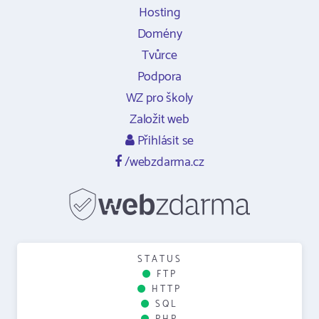
Hosting
Domény
Tvůrce
Podpora
WZ pro školy
Založit web
Přihlásit se
/webzdarma.cz
STATUS
FTP
HTTP
SQL