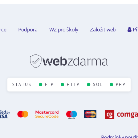
rce
Podpora
WZ pro školy
Založit web
Př
STATUS
FTP
HTTP
SQL
PHP
Podmínky použit