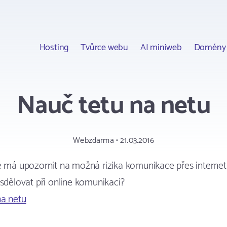
Hosting
Tvůrce webu
AI miniweb
Domény
Nauč tetu na netu
Webzdarma • 21.03.2016
é má upozornit na možná rizika komunikace přes internet 
esdělovat při online komunikaci?
na netu