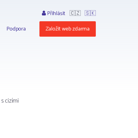
Přihlásit
🇨🇿
🇸🇰
Podpora
Založit web zdarma
s cizími