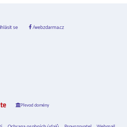
ihlásit se
/webzdarma.cz
Převod domény
í
Ochrana osobních údajů
Provozovatel
Webmail