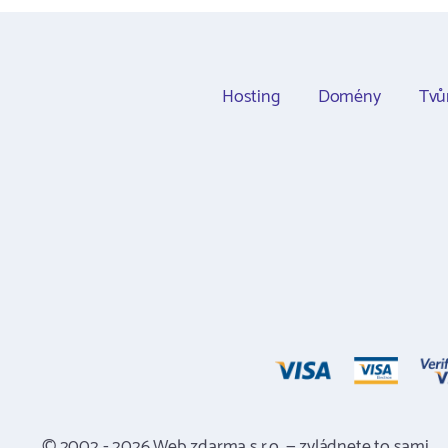
Hosting
Domény
Tvů
© 2002 - 2026 Web zdarma s.r.o. — zvládnete to sami