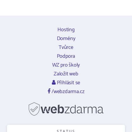
Hosting
Domény
Tvůrce
Podpora
WZ pro školy
Založit web
Přihlásit se
/webzdarma.cz
STATUS