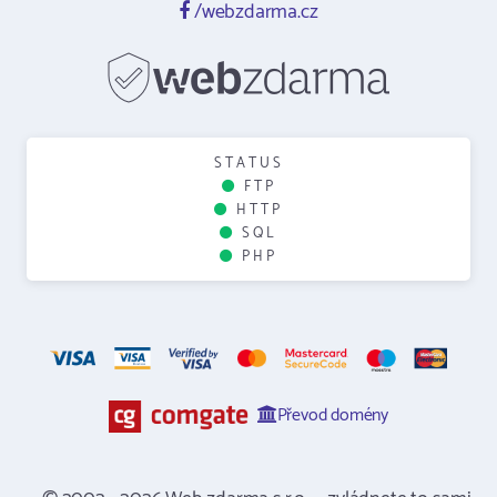
/webzdarma.cz
STATUS
FTP
HTTP
SQL
PHP
Převod domény