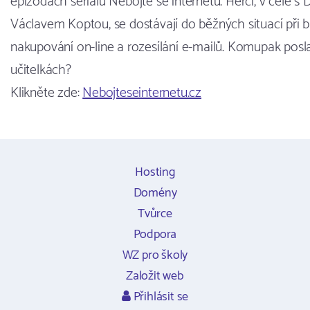
epizodách seriálu Nebojte se internetu. Herci, v čele 
Václavem Koptou, se dostávají do běžných situací při 
nakupování on-line a rozesílání e-mailů. Komupak posla
učitelkách?
Klikněte zde:
Nebojteseinternetu.cz
Hosting
Domény
Tvůrce
Podpora
WZ pro školy
Založit web
Přihlásit se