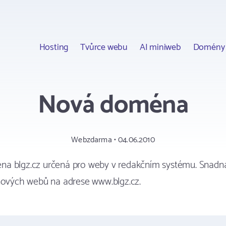
Hosting
Tvůrce webu
AI miniweb
Domény
Nová doména
Webzdarma • 04.06.2010
a blgz.cz určená pro weby v redakčním systému. Snadná
nových webů na adrese www.blgz.cz.