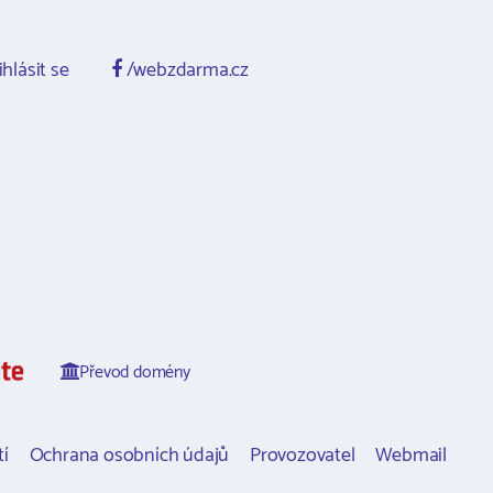
ihlásit se
/webzdarma.cz
Převod domény
í
Ochrana osobních údajů
Provozovatel
Webmail