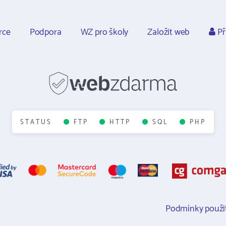
rce
Podpora
WZ pro školy
Založit web
Př
STATUS
FTP
HTTP
SQL
PHP
Podmínky použit