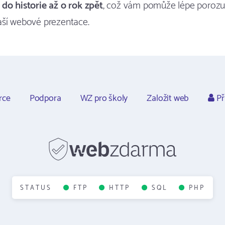
t
do historie až o rok zpět
, což vám pomůže lépe porozu
aší webové prezentace.
rce
Podpora
WZ pro školy
Založit web
Př
STATUS
FTP
HTTP
SQL
PHP