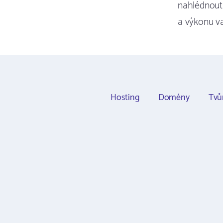
nahlédnou
a výkonu v
Hosting
Domény
Tvů