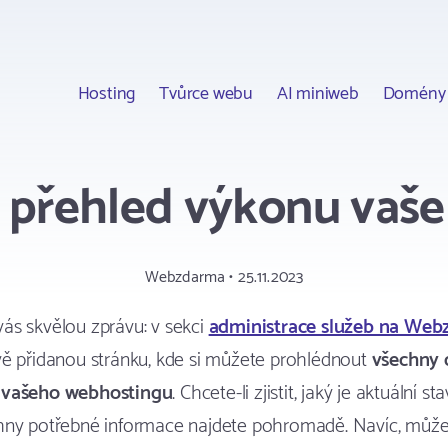
Hosting
Tvůrce webu
AI miniweb
Domény
 přehled výkonu vašeh
Webzdarma • 25.11.2023
ás skvělou zprávu: v sekci
administrace služeb na Web
ě přidanou stránku, kde si můžete prohlédnout
všechny 
 vašeho webhostingu
. Chcete-li zjistit, jaký je aktuální s
hny potřebné informace najdete pohromadě. Navíc, může