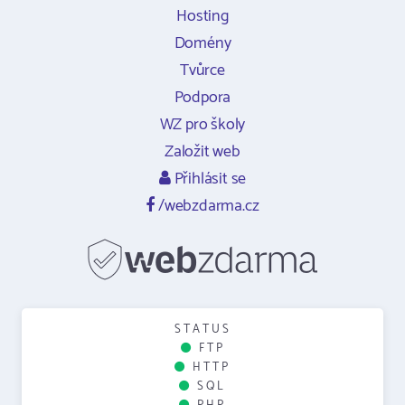
Hosting
Domény
Tvůrce
Podpora
WZ pro školy
Založit web
Přihlásit se
/webzdarma.cz
STATUS
FTP
HTTP
SQL