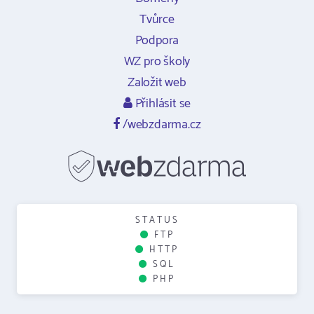
Tvůrce
Podpora
WZ pro školy
Založit web
Přihlásit se
/webzdarma.cz
STATUS
FTP
HTTP
SQL
PHP